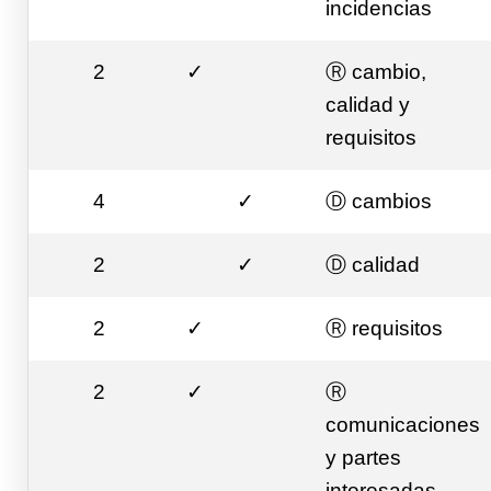
incidencias
2
✓
Ⓡ cambio,
calidad y
requisitos
4
✓
Ⓓ cambios
2
✓
Ⓓ calidad
2
✓
Ⓡ requisitos
2
✓
Ⓡ
comunicaciones
y partes
interesadas