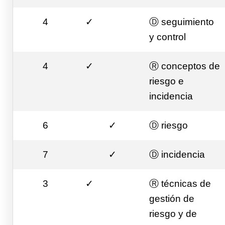
4
✓
Ⓓ seguimiento
y control
4
✓
Ⓡ conceptos de
riesgo e
incidencia
6
✓
Ⓓ riesgo
7
✓
Ⓓ incidencia
3
✓
Ⓡ técnicas de
gestión de
riesgo y de