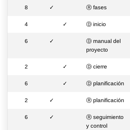
8
✓
Ⓡ fases
4
✓
Ⓓ inicio
6
✓
Ⓓ manual del
proyecto
2
✓
Ⓓ cierre
6
✓
Ⓓ planificación
2
✓
Ⓡ planificación
6
✓
Ⓡ seguimiento
y control